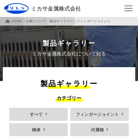
ミカサ金属株式会社
HOME
仕事について
製品ギャラリー
フィンガージョイント
HOME
会社について
企業概要
ご挨拶
製品ギャラリー
沿革
本社・泉北工場紹介
ミカサ金属株式会社について知る
本社アクセスマップ
伊賀工場紹介
伊賀アクセスマップ
伊賀工場社員寮
製品ギャラリー
事業内容
各部門紹介
カテゴリー
環境への取り組み
社員への取り組み
すべて
フィンガージョイント
安全への取り組み
仕事について
フィンガージョイント
必見！フィンガージョイント
橋体
付属物