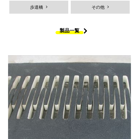
Hybridジェットチタンコーティン
ＭＫＳジョイントシール
歩道橋
その他
グ
橋体
付属物
製品一覧
歩道橋
製品一覧
製品ギャラリー
採用情報
採用メッセージ
働く人を知る
弊社の強み
社員インタビュー
プロジェクトストーリー
各拠点紹介
新卒採用向け
中途採用向け
採用Ｑ&A
求人エントリー