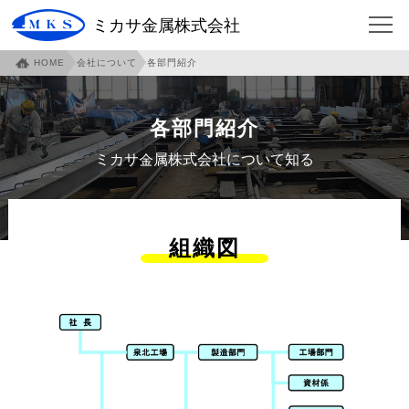
ミカサ金属株式会社
HOME
会社について
各部門紹介
HOME
会社について
企業概要
ご挨拶
各部門紹介
沿革
本社・泉北工場紹介
ミカサ金属株式会社について知る
本社アクセスマップ
伊賀工場紹介
伊賀アクセスマップ
伊賀工場社員寮
組織図
事業内容
各部門紹介
環境への取り組み
社員への取り組み
安全への取り組み
仕事について
フィンガージョイント
必見！フィンガージョイント