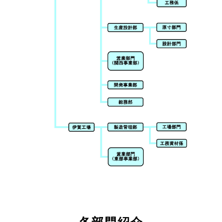
Hybridジェットチタンコーティン
ＭＫＳジョイントシール
グ
橋体
付属物
歩道橋
製品一覧
製品ギャラリー
採用情報
採用メッセージ
働く人を知る
弊社の強み
社員インタビュー
プロジェクトストーリー
各拠点紹介
新卒採用向け
中途採用向け
採用Ｑ&A
求人エントリー