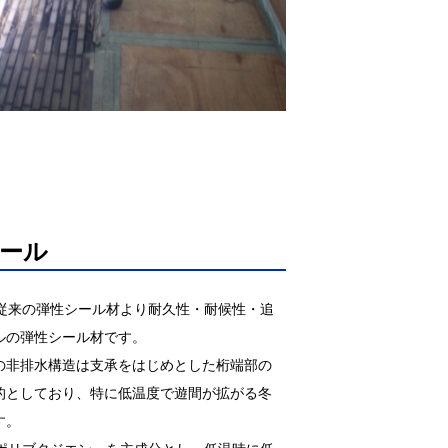
シール
、従来の弾性シール材より耐久性・耐候性・追
ルの弾性シール材です。
の非排水構造は支承をはじめとした桁端部の
的としており、特に低温度で遊間が拡がる冬
す。