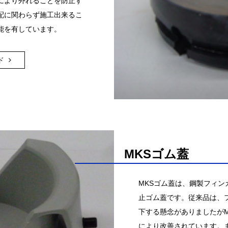
により外れることを防止す
配に関わらず施工出来るこ
能を有しています。
ド
MKSゴム蓋
MKSゴム蓋は、鋼製フィ
止ゴム蓋です。従来品は、
下する懸念がありましたが
により改善されています。