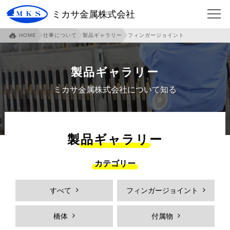
ミカサ金属株式会社
HOME
仕事について
製品ギャラリー
フィンガージョイント
HOME
会社について
企業概要
ご挨拶
製品ギャラリー
沿革
本社・泉北工場紹介
ミカサ金属株式会社について知る
本社アクセスマップ
伊賀工場紹介
伊賀アクセスマップ
伊賀工場社員寮
製品ギャラリー
事業内容
各部門紹介
カテゴリー
環境への取り組み
社員への取り組み
すべて
フィンガージョイント
安全への取り組み
仕事について
フィンガージョイント
必見！フィンガージョイント
橋体
付属物