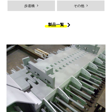
Hybridジェットチタンコーティン
ＭＫＳジョイントシール
歩道橋
その他
グ
橋体
付属物
製品一覧
歩道橋
製品一覧
製品ギャラリー
採用情報
採用メッセージ
働く人を知る
弊社の強み
社員インタビュー
プロジェクトストーリー
各拠点紹介
新卒採用向け
中途採用向け
採用Ｑ&A
求人エントリー