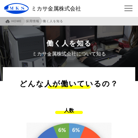
ミカサ金属株式会社
HOME
採用情報
働く人を知る
HOME
会社について
企業概要
ご挨拶
働く人を知る
沿革
本社・泉北工場紹介
ミカサ金属株式会社について知る
本社アクセスマップ
伊賀工場紹介
伊賀アクセスマップ
伊賀工場社員寮
どんな人が働いているの？
事業内容
各部門紹介
環境への取り組み
社員への取り組み
人数
安全への取り組み
仕事について
フィンガージョイント
必見！フィンガージョイント