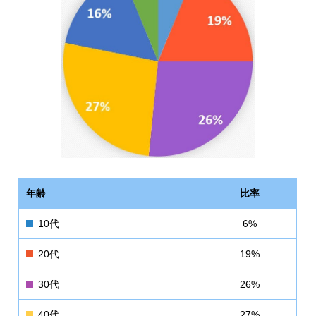
Hybridジェットチタンコーティン
ＭＫＳジョイントシール
グ
橋体
付属物
歩道橋
製品一覧
製品ギャラリー
採用情報
採用メッセージ
働く人を知る
弊社の強み
社員インタビュー
年齢
比率
プロジェクトストーリー
各拠点紹介
10代
6%
新卒採用向け
中途採用向け
20代
19%
採用Ｑ&A
求人エントリー
30代
26%
40代
27%