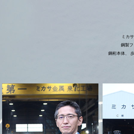
ミカサ
鋼製フ
鋼桁本体、 