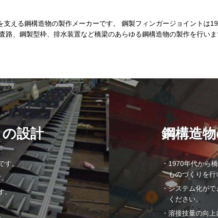
支える鋼構造物の製作メーカーです。 鋼製フィンガージョイントは19
検査路、鋼製型枠、排水装置など橋梁のあらゆる鋼構造物の製作を行いま
トの設計
鋼構造物
です。
1970年代か
ものづくりを行
す。
システム化がで
す。
ください。
溶接技量の向上