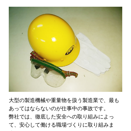
Hybridジェットチタンコーティン
ＭＫＳジョイントシール
グ
橋体
付属物
歩道橋
製品一覧
製品ギャラリー
採用情報
採用メッセージ
働く人を知る
弊社の強み
社員インタビュー
プロジェクトストーリー
各拠点紹介
新卒採用向け
中途採用向け
大型の製造機械や重量物を扱う製造業で、最も
あってはならないのが仕事中の事故です。
採用Ｑ&A
求人エントリー
弊社では、徹底した安全への取り組みによっ
て、安心して働ける職場づくりに取り組みま