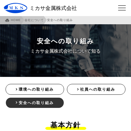
ミカサ金属株式会社
HOME
会社について
安全への取り組み
HOME
会社について
企業概要
ご挨拶
安全への取り組み
沿革
本社・泉北工場紹介
ミカサ金属株式会社について知る
本社アクセスマップ
伊賀工場紹介
伊賀アクセスマップ
伊賀工場社員寮
事業内容
各部門紹介
環境への取り組み
社員への取り組み
環境への取り組み
社員への取り組み
安全への取り組み
安全への取り組み
仕事について
フィンガージョイント
必見！フィンガージョイント
基本方針