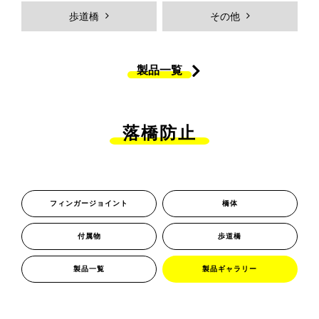
Hybridジェットチタンコーティン
ＭＫＳジョイントシール
歩道橋
その他
グ
橋体
付属物
製品一覧
歩道橋
製品一覧
製品ギャラリー
採用情報
落橋防止
採用メッセージ
働く人を知る
弊社の強み
社員インタビュー
プロジェクトストーリー
各拠点紹介
フィンガージョイント
橋体
新卒採用向け
中途採用向け
付属物
歩道橋
採用Ｑ&A
求人エントリー
製品一覧
製品ギャラリー