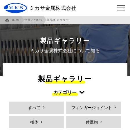
ミカサ金属株式会社
HOME
仕事について
製品ギャラリー
HOME
会社について
企業概要
ご挨拶
製品ギャラリー
沿革
本社・泉北工場紹介
ミカサ金属株式会社について知る
本社アクセスマップ
伊賀工場紹介
伊賀アクセスマップ
伊賀工場社員寮
製品ギャラリー
事業内容
各部門紹介
カテゴリー
環境への取り組み
社員への取り組み
すべて
フィンガージョイント
安全への取り組み
仕事について
フィンガージョイント
必見！フィンガージョイント
橋体
付属物