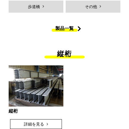
Hybridジェットチタンコーティン
ＭＫＳジョイントシール
歩道橋
その他
グ
橋体
付属物
製品一覧
歩道橋
製品一覧
製品ギャラリー
採用情報
縦桁
採用メッセージ
働く人を知る
弊社の強み
社員インタビュー
プロジェクトストーリー
各拠点紹介
新卒採用向け
中途採用向け
採用Ｑ&A
求人エントリー
縦桁
詳細を見る