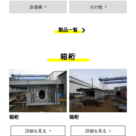
Hybridジェットチタンコーティン
ＭＫＳジョイントシール
歩道橋
その他
グ
橋体
付属物
製品一覧
歩道橋
製品一覧
製品ギャラリー
採用情報
箱桁
採用メッセージ
働く人を知る
弊社の強み
社員インタビュー
プロジェクトストーリー
各拠点紹介
新卒採用向け
中途採用向け
採用Ｑ&A
求人エントリー
箱桁
箱桁
詳細を見る
詳細を見る