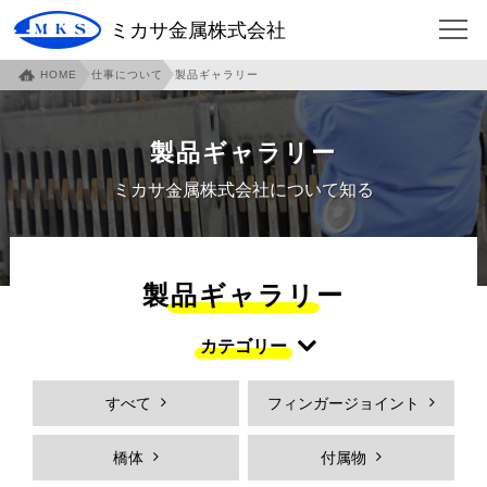
ミカサ金属株式会社
HOME
仕事について
製品ギャラリー
HOME
会社について
企業概要
ご挨拶
製品ギャラリー
沿革
本社・泉北工場紹介
ミカサ金属株式会社について知る
本社アクセスマップ
伊賀工場紹介
伊賀アクセスマップ
伊賀工場社員寮
製品ギャラリー
事業内容
各部門紹介
カテゴリー
環境への取り組み
社員への取り組み
すべて
フィンガージョイント
安全への取り組み
仕事について
フィンガージョイント
必見！フィンガージョイント
橋体
付属物