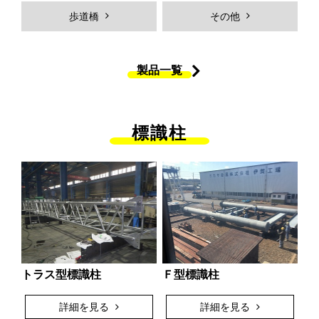
Hybridジェットチタンコーティン
ＭＫＳジョイントシール
歩道橋
その他
グ
橋体
付属物
製品一覧
歩道橋
製品一覧
製品ギャラリー
採用情報
標識柱
採用メッセージ
働く人を知る
弊社の強み
社員インタビュー
プロジェクトストーリー
各拠点紹介
新卒採用向け
中途採用向け
採用Ｑ&A
求人エントリー
トラス型標識柱
Ｆ型標識柱
詳細を見る
詳細を見る