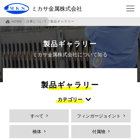
ミカサ金属株式会社
HOME
仕事について
製品ギャラリー
HOME
会社について
企業概要
ご挨拶
製品ギャラリー
沿革
本社・泉北工場紹介
ミカサ金属株式会社について知る
本社アクセスマップ
伊賀工場紹介
伊賀アクセスマップ
伊賀工場社員寮
製品ギャラリー
事業内容
各部門紹介
カテゴリー
環境への取り組み
社員への取り組み
すべて
フィンガージョイント
安全への取り組み
仕事について
フィンガージョイント
必見！フィンガージョイント
橋体
付属物