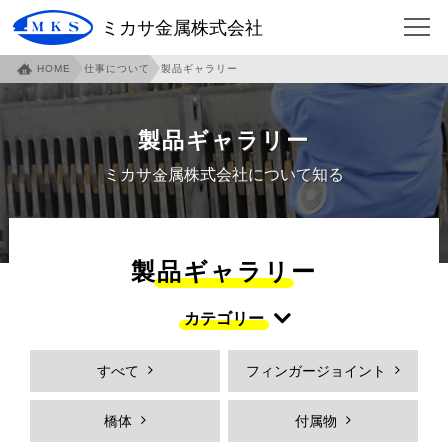
ミカサ金属株式会社
HOME
仕事について
製品ギャラリー
HOME
会社について
企業概要
ご挨拶
製品ギャラリー
沿革
本社・泉北工場紹介
ミカサ金属株式会社について知る
本社アクセスマップ
伊賀工場紹介
伊賀アクセスマップ
伊賀工場社員寮
製品ギャラリー
事業内容
各部門紹介
カテゴリー
環境への取り組み
社員への取り組み
すべて
フィンガージョイント
安全への取り組み
仕事について
フィンガージョイント
必見！フィンガージョイント
橋体
付属物