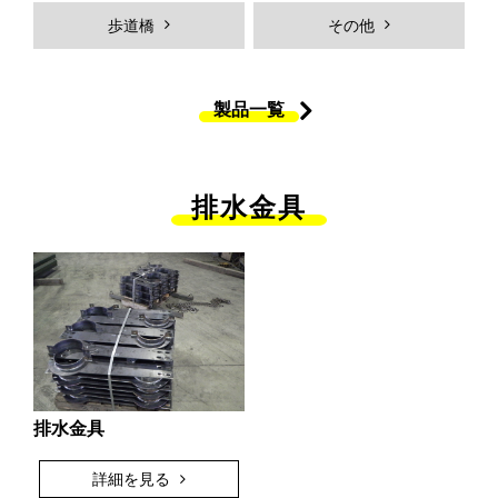
Hybridジェットチタンコーティン
ＭＫＳジョイントシール
歩道橋
その他
グ
橋体
付属物
製品一覧
歩道橋
製品一覧
製品ギャラリー
採用情報
排水金具
採用メッセージ
働く人を知る
弊社の強み
社員インタビュー
プロジェクトストーリー
各拠点紹介
新卒採用向け
中途採用向け
採用Ｑ&A
求人エントリー
排水金具
詳細を見る